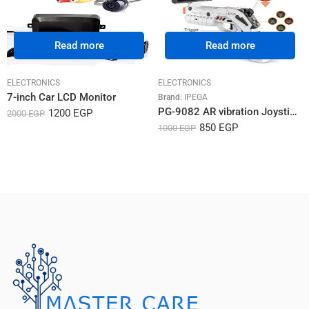
Read more
Read more
ELECTRONICS
ELECTRONICS
7-inch Car LCD Monitor
Brand:
IPEGA
PG-9082 AR vibration Joystick game gun
1200
EGP
2000
EGP
850
EGP
1000
EGP