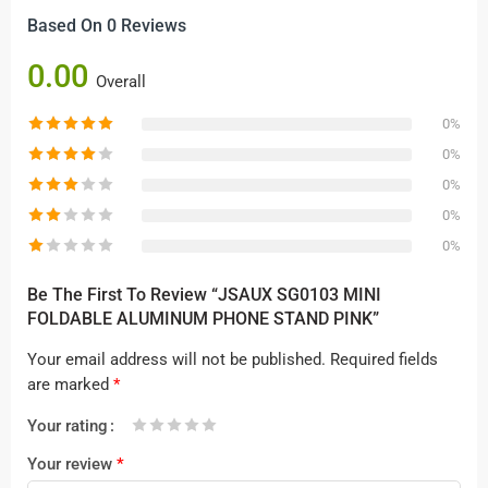
Based On 0 Reviews
0.00
Overall
0%
0%
0%
0%
0%
Be The First To Review “JSAUX SG0103 MINI
FOLDABLE ALUMINUM PHONE STAND PINK”
Your email address will not be published.
Required fields
are marked
*
Your rating
1
2 of
3 of 5
4 of 5
5 of 5 stars
Your review
*
of
5
stars
stars