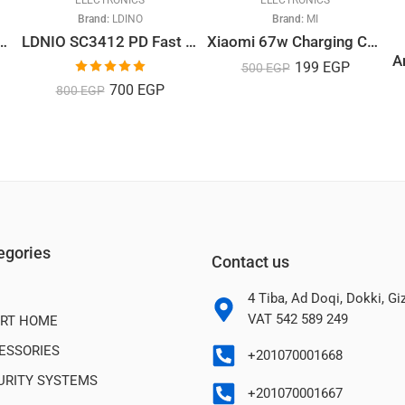
ELECTRONICS
ELECTRONICS
Brand:
LDINO
Brand:
MI
W USB C Fast Wall Charger
LDNIO SC3412 PD Fast Charge
Xiaomi 67w Charging Combo Type A67W Charging Combo (Type-A)
199
EGP
500
EGP
Rated
5.00
700
EGP
800
EGP
out of 5
egories
Contact us
4 Tiba, Ad Doqi, Dokki, G
VAT 542 589 249
RT HOME
ESSORIES
+201070001668
URITY SYSTEMS
+201070001667