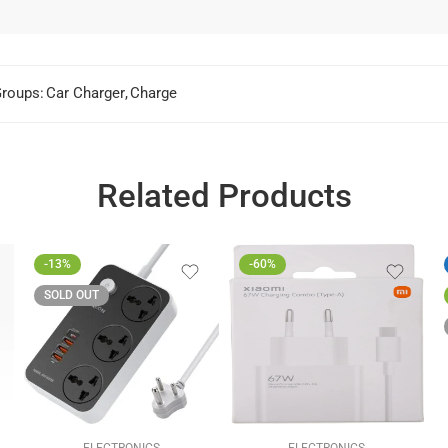
roups:
Car Charger
,
Charge
Related Products
-13%
-60%
SOLD OUT