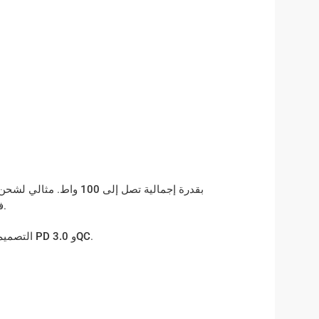
المزود بمنفذين (USB-C)، بقدرة إجمالية تصل إلى
100 واط
. مثالي لشحن
في وقت قياسي، وبدون ما تضطر تستنى.
التصميم المدمج والمتين بيضمن استخدام مريح وآمن في أي عربية، مع دعم لتقنيات الشحن السريع زي
PD 3.0
و
QC
.