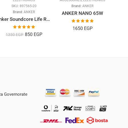
ELECTRONICS
ACCESSORIES
,
ELECTRONICS
SKU:
897565-20
Brand:
ANKER
Brand:
ANKER
ANKER NANO 65W
2
Anker Soundcore Life R50I
Rated
5.00
1650
EGP
out of 5
Rated
5.00
850
EGP
1350
EGP
out of 5
iza Governorate