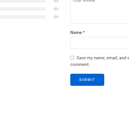
0%
stars
0%
0%
Name
*
Save my name, email, and we
comment.