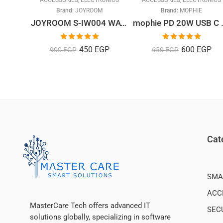
ONICS
ACCESSORIES
,
ELECTRONICS
ACCESSORIES
,
ELECTRONICS
Brand:
JOYROOM
Brand:
MOPHIE
Anker 622 Magnetic Battery (MagGo)
JOYROOM S-IW004 WATCH CHARGING CABLE Magnetic Wireless Charger
mophie PD 20
Rated
5.00
Rated
5.00
EGP
450
EGP
600
EGP
900
EGP
650
EGP
out of 5
out of 5
Cat
SMA
ACC
MasterCare Tech offers advanced IT
SEC
solutions globally, specializing in software