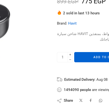
775
EGP
899
EGP
Hurry! Over 6 people have thi
2 sold in last 13 hours
Brand:
Havit
شاحن سيارة HAVIT بقوة 100 واط، بمنفذين USB-C، يوفر شحن سريع وآمن لأجهزتك أثناء القيادة،
ADD TO 
Estimated Delivery:
Aug 08 
1494090
people
are viewing
Share