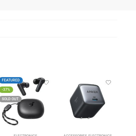
FEATURED
-36%
-37%
SOLD OUT