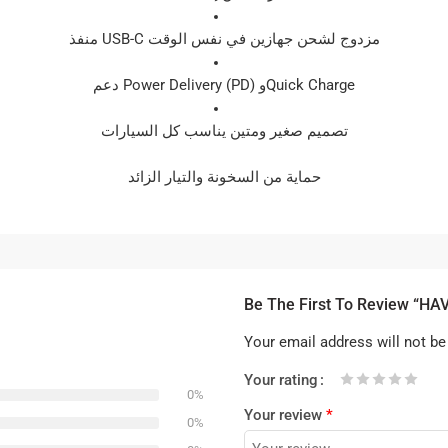
منفذ USB-C مزدوج لشحن جهازين في نفس الوقت
دعم Power Delivery (PD) وQuick Charge
تصميم صغير ومتين يناسب كل السيارات
حماية من السخونة والتيار الزائد
Be The First To Review “HA
Your email address will not be
Your rating
0%
1
2 of
3 of 5
4 of 5
5 of 5 stars
Your review
*
of
5
stars
stars
0%
5
stars