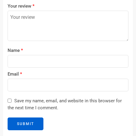
1
2 of
3 of 5
4 of 5
5 of 5 stars
Your review
*
of
5
stars
stars
5
stars
stars
Name
*
Email
*
Save my name, email, and website in this browser for
the next time I comment.