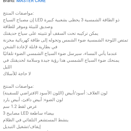
Brand:
MASTER CARE
مواصفات المنتج:
إن مصباح السياج LED ذو الطاقة الشمسية 3 يحظى بشعبية كبيرة
وصديق للبيئة وموفر للطاقة
يمكن تركيبه تحت السقف أو تثبيته على سياج حديقتك
تمتص اللوحة الشمسية ضوء الشمس وتحوله إلى طاقة كهربائية مخزنة
في بطارية قابلة لإعادة الشحن
عندما يأتي المساء، سيرسل ضوء السياج الشمسي الضوء تلقائيًا
يمنحك ضوء السياج الشمسي هذا رؤية جيدة وسلامة لحديقتك في
الليل
لا حاجة للأسلاك
مواصفات المنتج:
لون الغلاف: أسود/أبيض (اللون الأسود الافتراضي للسفينة)
لون الضوء: أبيض دافئ، أبيض بارد
عرض لقط 1.2 سم
3 مصابيح LED بيضاء ساطعة
ينشط المستشعر التلقائي في الظلام
إيقاف/تشغيل التبديل