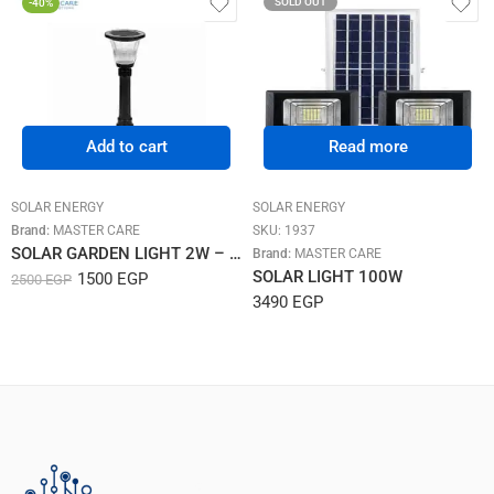
SOLD OUT
-40%
Add to cart
Read more
SOLAR ENERGY
SOLAR ENERGY
Brand:
MASTER CARE
SKU:
1937
SOLAR GARDEN LIGHT 2W – Warm
Brand:
MASTER CARE
SOLAR LIGHT 100W
1500
EGP
2500
EGP
3490
EGP