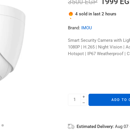
1999
EG
3500
EGP
Hurry! Over 5 people have thi
4 sold in last 2 hours
Brand:
IMOU
Smart Security Camera with Lig
1080P | H.265 | Night Vision | A
Hotspot | IP67 Weatherproof | 
ADD TO 
Estimated Delivery:
Aug 07 