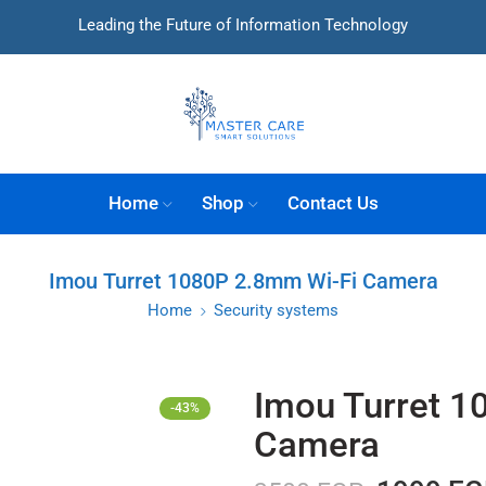
Leading the Future of Information Technology
Home
Shop
Contact Us
Imou Turret 1080P 2.8mm Wi-Fi Camera
Home
Security systems
Imou Turret 1
-43%
Camera