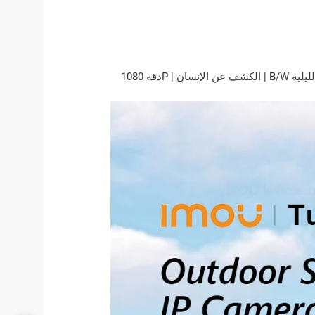
دقة 1080P | الكشف عن الإنسان | B/W الرؤية الليلية | IP67 مانعة لتسرب الماء | واي فاي واتصال إيثرنت | المدمج في واي فاي نقطة اتصال | اتجاهين الحديث | الردع