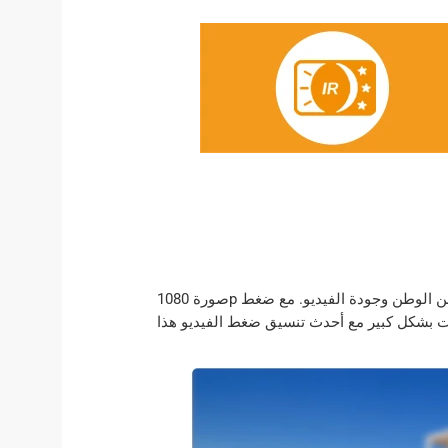
صورة 1080p من نظام كاميرا أمن الوطن وجودة الفيديو. مع ضغط H.265 ، يمكنك تخزين المزيد من المعلومات باستخدام عدد أقل من محركات الأقراص الصلبة ، مما