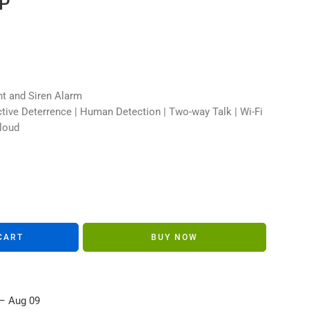
P
s in their carts
ht and Siren Alarm
ctive Deterrence | Human Detection | Two-way Talk | Wi-Fi
Cloud
CART
BUY NOW
– Aug 09