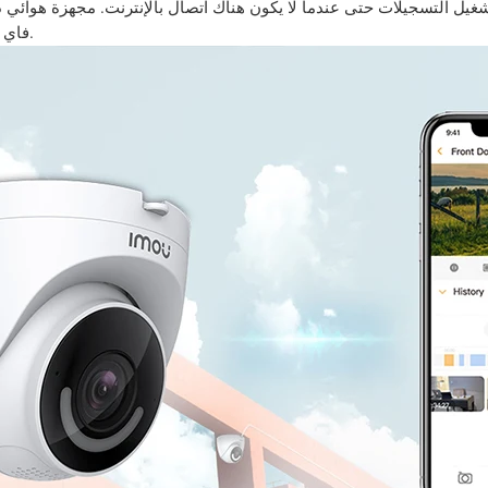
فاي برج يوفر لك إشارة أقوى واتصال واي فاي أوسع.