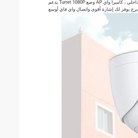
يدعم Turret 1080P وضع AP الناعم ، حتى تتمكن من بث تغذية الفيديو وتشغيل التسجيلات حتى عندما لا يكون هناك اتصال بالإنترنت. مجهزة هوائي داخلي ، كاميرا واي