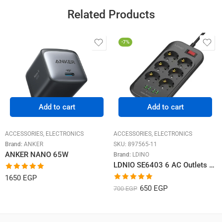
Related Products
-7%
Add to cart
Add to cart
ACCESSORIES
,
ELECTRONICS
ACCESSORIES
,
ELECTRONICS
Brand:
ANKER
SKU:
897565-11
ANKER NANO 65W
Brand:
LDINO
LDNIO SE6403 6 AC Outlets EU Power Strip
Rated
5.00
1650
EGP
out of 5
Rated
5.00
650
EGP
700
EGP
out of 5