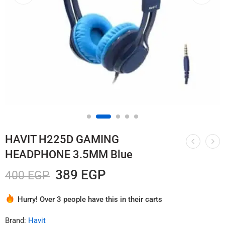
HAVIT H225D GAMING
HEADPHONE 3.5MM Blue
389
EGP
400
EGP
Hurry! Over 3 people have this in their carts
2 sold in last 7 hours
Brand:
Havit