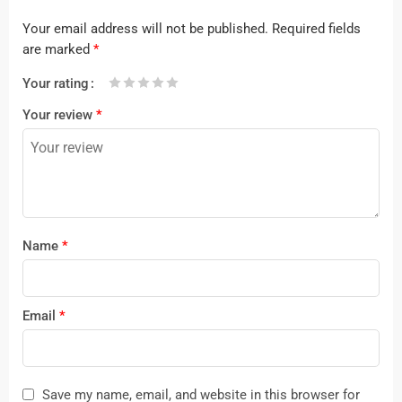
Your email address will not be published.
Required fields
are marked
*
Your rating
1
2 of
3 of 5
4 of 5
5 of 5 stars
Your review
*
of
5
stars
stars
5
stars
stars
Name
*
Email
*
Save my name, email, and website in this browser for